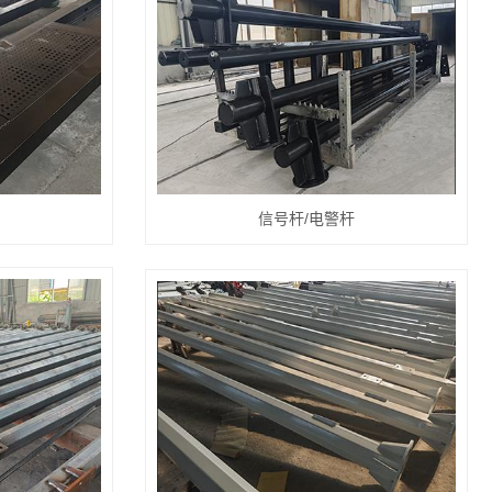
信号杆/电警杆