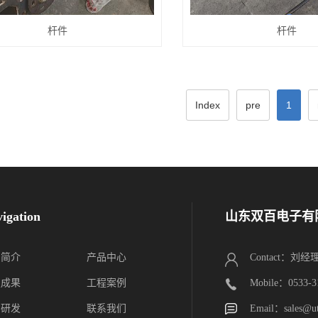
杆件
杆件
Index
pre
1
igation
山东双百电子有
司简介
产品中心
Contact：刘经
技成果
工程案例
Mobile：0533-3
制研发
联系我们
Email：sales@u