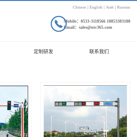
Chinese
|
English
|
Arab
|
Russian
Mobile：0533-3118566 18853383188
Email：sales@utc365.com
定制研发
联系我们