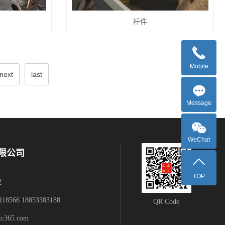
杆件
Mobile
next
last
Message
WeChat
限公司
TOP
理
118566 18853383188
QR Code
tc365.com