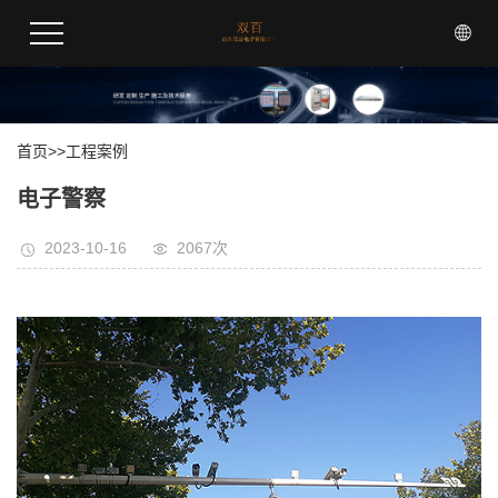
首页
>>
工程案例
电子警察
2023-10-16
2067次