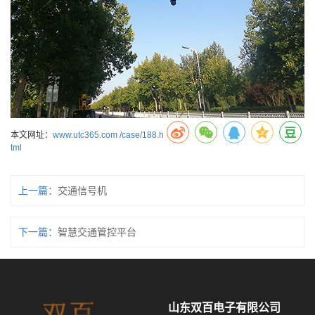
本文网址：
www.utc365.com /case/188.h
tml
上一篇：
交通信号机
下一篇：
智慧交通管控平台
山东双百电子有限公司