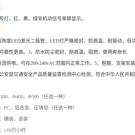
：
号灯，红、黄、绿非机动信号单屏显示。
：
超亮度LED发光二极管，LED灯严格密封，防高温、耐振动，低
可靠性更高。3、防水防尘密封，耐高温，阻燃，使用寿命长.
恒流供电，可在200-240vAC范围内正常工作。5、抱箍、支架
公安部交通安全产品质量监督检测中心检测，符合中华人民共和国GB1
300、Φ400、Φ500（任选一种）
：PC、铝合金、压铸铝（任选一种）
：横装、竖装
：≥10万小时