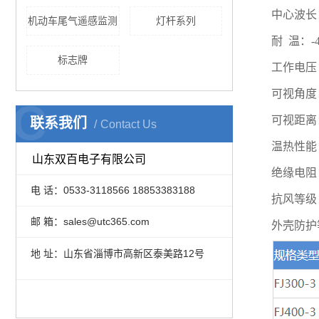
中心波长：
机动车尾气遥感监测
灯杆系列
耐 温：-4
标志牌
工作电压：
可视角度：
C
可视距离：
联系我们
Contact Us
温热性能
山东双百电子有限公司
绝缘电阻
电 话：0533-3118566 18853383188
抗风等级：
邮 箱：sales@utc365.com
外壳防护等
地 址：山东省淄博市高新区泰美路12号