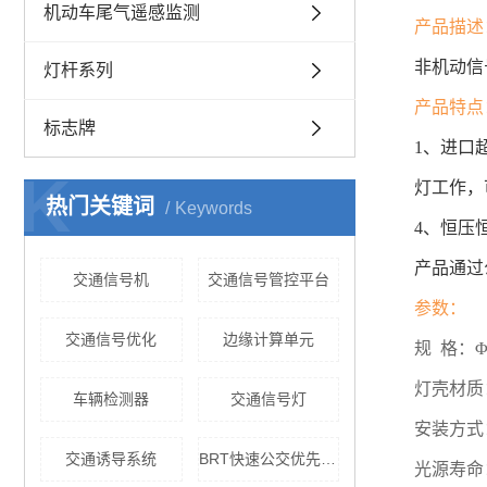
机动车尾气遥感监测
产品描述
非机动信
灯杆系列
产品特点
标志牌
1、进口
K
灯工作，
热门关键词
Keywords
4、恒压
产品通过
交通信号机
交通信号管控平台
参数：
交通信号优化
边缘计算单元
规 格：Φ
灯壳材质
车辆检测器
交通信号灯
安装方式
交通诱导系统
BRT快速公交优先系统
光源寿命