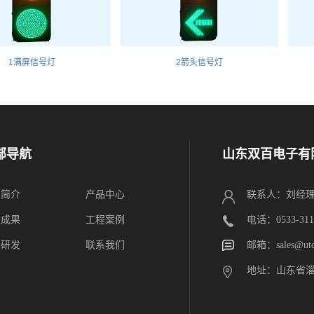
1满屏信号灯
2箭头信号灯
部导航
山东双百电子有
司简介
产品中心
联系人：刘经
技成果
工程案例
电话：0533-3118
制研发
联系我们
邮箱：sales@utc
地址：山东省淄