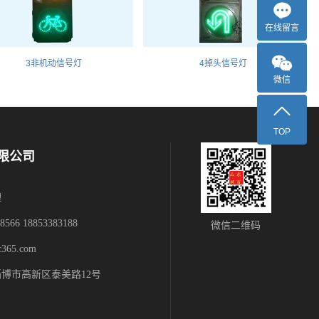
在线留言
3非机动信号灯
4掉头信号灯
微信
TOP
限公司
理
566 18853383188
微信二维码
365.com
博市高新区泰美路12号