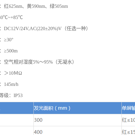
红625nm、黄590nm、绿505nm
0℃~+85℃
DC12V/24V,AC(220±20%)V（任选一种）
≥30°
≥500m
：空气相对湿度5%～95%（无凝水）
：＞10ＭΩ
145m/h
级：IP53