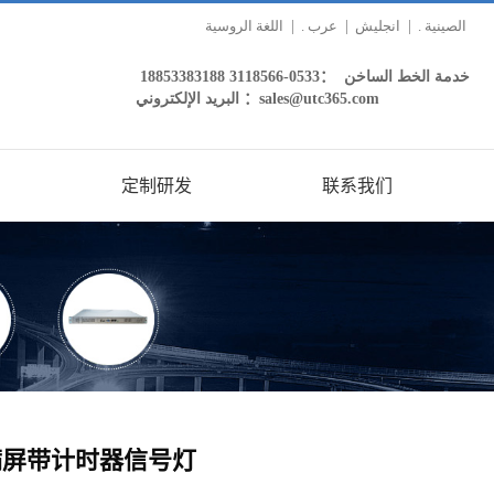
|
عرب .
|
انجليش
|
الصينية .
اللغة الروسية
خدمة الخط الساخن ：0533-3118566 18853383188
البريد الإلكتروني ：sales@utc365.com
定制研发
联系我们
满屏带计时器信号灯