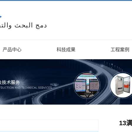
ح
دمج البحث والتط
产品中心
科技成果
工程案例
13