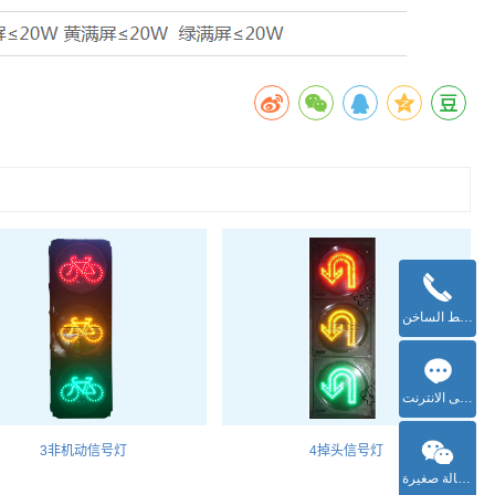
خدمة الخط الساخن
رسالة على الانترنت
3非机动信号灯
4掉头信号灯
رسالة صغيرة