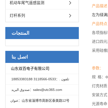
机动车尾气遥感监测
产品描述
左为绿满
灯杆系列
产品特点
المنتجات
各项指标
进口四元
采用硅橡
اتصل بنا
参数：
山东双百电子有限公司
规 格：Φ
تلفون .：0533-3118566 18853383188
灯壳材质
صندوق البريد：sales@utc365.com
安装方式
عنوان：山东省淄博市高新区泰美路12号
光源寿命