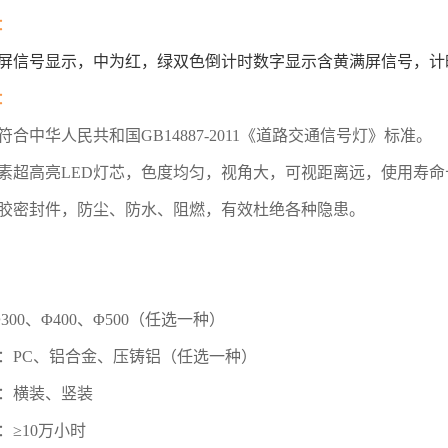
：
屏信号显示，中为红，绿双色倒计时数字显示含黄满屏信号，
：
符合中华人民共和国GB14887-2011《道路交通信号灯》标准。
素超高亮LED灯芯，色度均匀，视角大，可视距离远，使用寿命
胶密封件，防尘、防水、阻燃，有效杜绝各种隐患。
300、Φ400、
Φ500
（任选一种）
：PC、铝合金、压铸铝（任选一种）
：横装、竖装
：≥10万小时