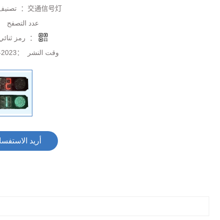
تصنيف جنس ：
交通信号灯
عدد التصف ：
رمز ثنائي الأبعاد ：
2023-10-14
وقت النشر ：
أريد الاستفسار