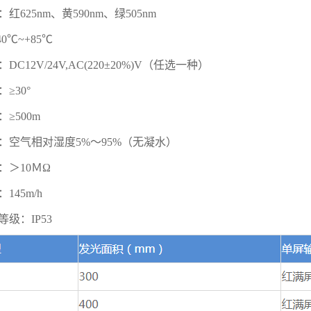
红625nm、黄590nm、绿505nm
0℃~+85℃
DC12V/24V,AC(220±20%)V（任选一种）
≥30°
≥500m
：空气相对湿度5%～95%（无凝水）
：＞10ＭΩ
145m/h
级：IP53