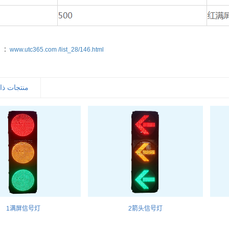
عنوان المقال ：
www.utc365.com /list_28/146.html
منتجات ذات صلة
1满屏信号灯
2箭头信号灯